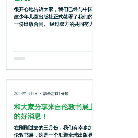
很开心地告诉大家，我们已经与中国福
建少年儿童出版社正式签署了我们的第
一份出版合同。 经过双方的共同努力和
精心策划，我们将推出三本中国传统故
事的英国改编版本。这些图书将由出版
社的专业编辑团队进行精心打磨，预计
将于今年年底正式与读者见面。这三本
书将在新华书店以及各大网络图书网
站...
2024年4月7日
讀畢需時 1 分鐘
和大家分享来自伦敦书展上
的好消息！
在刚刚过去的三月份，我们有幸参加了
伦敦书展，这是一个汇聚全球出版界精