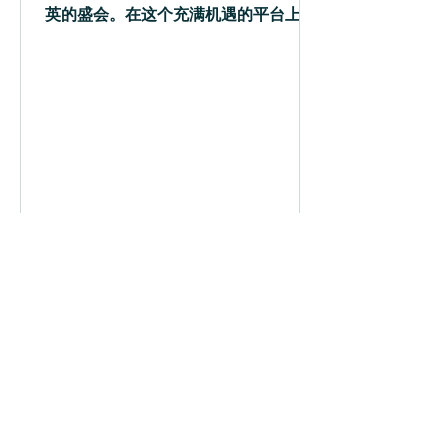
英的盛会。在这个充满机遇的平台上，
我们不仅展示了我们的作品和创意，更
重要的是，我们与两家中国出版社建立
了宝贵的联系。 今天，我们正式收到了
来自这两家出版社的出版邀请！这不仅
是对我们团队实力的肯定，更是对我
们...